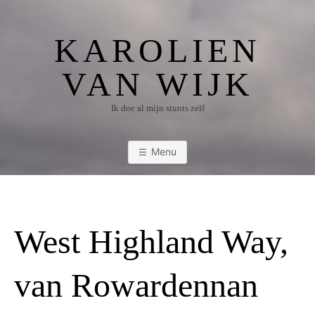
Ga
naar
KAROLIEN
de
inhoud
VAN WIJK
Ik doe al mijn stunts zelf
Menu
West Highland Way,
van Rowardennan