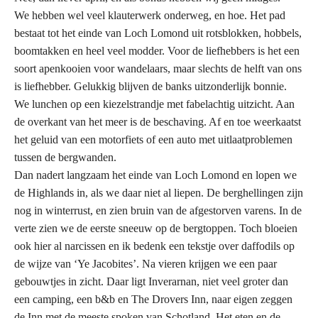
We hebben wel veel klauterwerk onderweg, en hoe. Het pad
bestaat tot het einde van Loch Lomond uit rotsblokken, hobbels,
boomtakken en heel veel modder. Voor de liefhebbers is het een
soort apenkooien voor wandelaars, maar slechts de helft van ons
is liefhebber. Gelukkig blijven de banks uitzonderlijk bonnie.
We lunchen op een kiezelstrandje met fabelachtig uitzicht. Aan
de overkant van het meer is de beschaving. Af en toe weerkaatst
het geluid van een motorfiets of een auto met uitlaatproblemen
tussen de bergwanden.
Dan nadert langzaam het einde van Loch Lomond en lopen we
de Highlands in, als we daar niet al liepen. De berghellingen zijn
nog in winterrust, en zien bruin van de afgestorven varens. In de
verte zien we de eerste sneeuw op de bergtoppen. Toch bloeien
ook hier al narcissen en ik bedenk een tekstje over daffodils op
de wijze van ‘Ye Jacobites’. Na vieren krijgen we een paar
gebouwtjes in zicht. Daar ligt Inverarnan, niet veel groter dan
een camping, een b&b en The Drovers Inn, naar eigen zeggen
de Inn met de meeste spoken van Schotland. Het eten en de