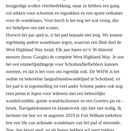
hoogpolige wollen vloerbedekking, maar ze hebben een gang
vol rekken voor schoenen en rugzakken en een aparte eetkamer
voor de wandelaars. Voor lunch is het nog net wat vroeg, dus
we behelpen ons met scones.
Hoewel het pas april is, is het pad bepaald niet leeg. We komen
regelmatig andere wandelaars tegen, waarvan een flink deel de
West Highland Way loopt. Elk jaar lopen zo’n 36 duizend
mensen (bron; Google) de complete West Highland Way. Je zou
het een emmerlijstdingetje voor Schotlandliefhebbers kunnen
noemen, en dat is het voor ons eigenlijk ook. De WHW is het
oudste en bekendste langeafstandswandelpad in Schotland, en
het pad is in tegenstelling tot veel ander Schotse paden ook nog
eens prima te lopen voor iedereen met een behoorlijke
wandelconditie, goede wandelschoenen en een Goretex-jas en -
broek. Navigatiekunsten en klauterwerk zijn hier niet nodig. Ik
herinner me hoe we in augustus 2019 in Fort William toekeken
hoe een file van zeiknatte wandelaars van het pad af stroomde.
Nee, dan liever april, en als bonus hebben wij geen midges.