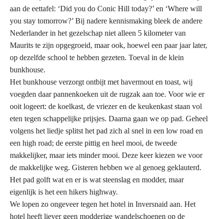
aan de eettafel: ‘Did you do Conic Hill today?’ en ‘Where will
you stay tomorrow?’ Bij nadere kennismaking bleek de andere
Nederlander in het gezelschap niet alleen 5 kilometer van
Maurits te zijn opgegroeid, maar ook, hoewel een paar jaar later,
op dezelfde school te hebben gezeten. Toeval in de klein
bunkhouse.
Het bunkhouse verzorgt ontbijt met havermout en toast, wij
voegden daar pannenkoeken uit de rugzak aan toe. Voor wie er
ooit logeert: de koelkast, de vriezer en de keukenkast staan vol
eten tegen schappelijke prijsjes. Daarna gaan we op pad. Geheel
volgens het liedje splitst het pad zich al snel in een low road en
een high road; de eerste pittig en heel mooi, de tweede
makkelijker, maar iets minder mooi. Deze keer kiezen we voor
de makkelijke weg. Gisteren hebben we al genoeg geklauterd.
Het pad golft wat en er is wat steenslag en modder, maar
eigenlijk is het een hikers highway.
We lopen zo ongeveer tegen het hotel in Inversnaid aan. Het
hotel heeft liever geen modderige wandelschoenen op de