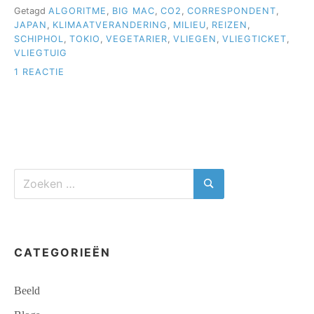
Getagd
ALGORITME
,
BIG MAC
,
CO2
,
CORRESPONDENT
,
OVERBODIGE
VLUCHTEN”
JAPAN
,
KLIMAATVERANDERING
,
MILIEU
,
REIZEN
,
SCHIPHOL
,
TOKIO
,
VEGETARIER
,
VLIEGEN
,
VLIEGTICKET
,
VLIEGTUIG
OP
1 REACTIE
HOE
ALGORITMES
REIZIGERS
OPZADELEN
MET
OVERBODIGE
VLUCHTEN
Zoeken
naar:
Zoeken
CATEGORIEËN
Beeld