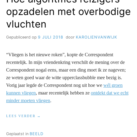
opzadelen met overbodige
vluchten
Gepubliceerd op
9 JULI 2018
door
KAROLIENVANWIJK
“Vliegen is het nieuwe roken”, kopte de Correspondent
recentelijk. In mijn vriendenkring verschilt de mening over de
Correspondent nogal eens, maar een ding moet ik ze nageven;
ze weten goed waar de witte upperclassbubble mee bezig is.
Vorig jaar legde de Correspondent nog uit hoe we
wél groen
kunnen vliegen
, maar recentelijk hebben ze
ontdekt dat we echt
minder moeten vliegen
.
“HOE
LEES VERDER
ALGORITMES
REIZIGERS
OPZADELEN
Geplaatst in
BEELD
MET