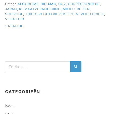
Getagd
ALGORITME
,
BIG MAC
,
CO2
,
CORRESPONDENT
,
OVERBODIGE
VLUCHTEN”
JAPAN
,
KLIMAATVERANDERING
,
MILIEU
,
REIZEN
,
SCHIPHOL
,
TOKIO
,
VEGETARIER
,
VLIEGEN
,
VLIEGTICKET
,
VLIEGTUIG
OP
1 REACTIE
HOE
ALGORITMES
REIZIGERS
OPZADELEN
MET
OVERBODIGE
VLUCHTEN
Zoeken
naar:
Zoeken
CATEGORIEËN
Beeld