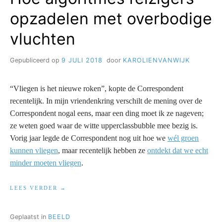
opzadelen met overbodige
vluchten
Gepubliceerd op
9 JULI 2018
door
KAROLIENVANWIJK
“Vliegen is het nieuwe roken”, kopte de Correspondent
recentelijk. In mijn vriendenkring verschilt de mening over de
Correspondent nogal eens, maar een ding moet ik ze nageven;
ze weten goed waar de witte upperclassbubble mee bezig is.
Vorig jaar legde de Correspondent nog uit hoe we
wél groen
kunnen vliegen
, maar recentelijk hebben ze
ontdekt dat we echt
minder moeten vliegen
.
“HOE
LEES VERDER
ALGORITMES
REIZIGERS
OPZADELEN
Geplaatst in
BEELD
MET