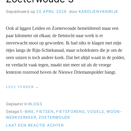
Gepubliceerd op
25 APRIL 2026
door
KAROLIENVANWIJK
Ook al liggen Leiden en Zoeterwoude hemelsbreed maar een
paar kilometer uit elkaar, de fietstocht naar werk is er
onverwacht mooi op geworden. Ik had niks te klagen met mijn
ritjes langs de Rijn-Schiekanaal, maar scholeksters die je om de
oren suizen is toch andere koek. Dat het altijd waait in de polder,
en verdacht vaak tegen, maakt niet meer uit als de vroege
lentezon rozerood boven de Nieuwe Driemanspolder hangt.
“ZOETERWOUDE
LEES VERDER
3”
Geplaatst in
BLOGS
Getagd
E-BIKE
,
FIETSEN
,
FIETSFORENS
,
VOGELS
,
WOON-
WERKVERKEER
,
ZOETERWOUDE
OP
LAAT EEN REACTIE ACHTER
ZOETERWOUDE