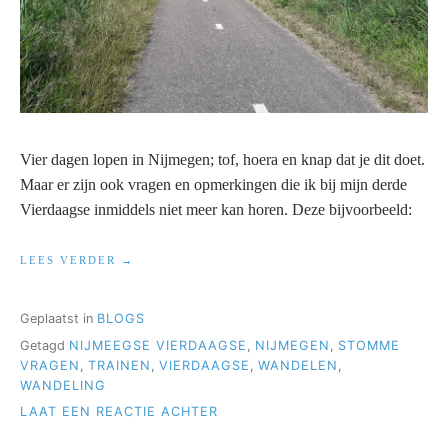
Vier dagen lopen in Nijmegen; tof, hoera en knap dat je dit doet.
Maar er zijn ook vragen en opmerkingen die ik bij mijn derde
Vierdaagse inmiddels niet meer kan horen. Deze bijvoorbeeld:
“IS
LEES VERDER
HET
NOG
VER?”
Geplaatst in
BLOGS
Getagd
NIJMEEGSE VIERDAAGSE
,
NIJMEGEN
,
STOMME
VRAGEN
,
TRAINEN
,
VIERDAAGSE
,
WANDELEN
,
WANDELING
OP
LAAT EEN REACTIE ACHTER
IS