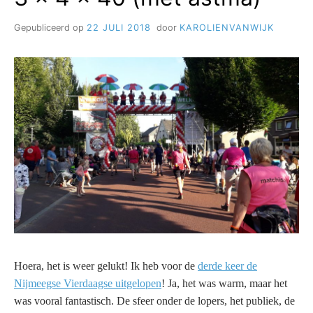
Gepubliceerd op
22 JULI 2018
door
KAROLIENVANWIJK
Hoera, het is weer gelukt! Ik heb voor de
derde keer de
Nijmeegse Vierdaagse uitgelopen
! Ja, het was warm, maar het
was vooral fantastisch. De sfeer onder de lopers, het publiek, de