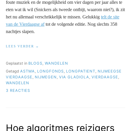
foute muziek en de mogelijkheid om vier dagen per jaar alles te
eten wat ik wil (Snickers als tweede ontbijt, waarom niet?), ik zit
het nu allemaal verschrikkelijk te missen. Gelukkig
telt de site
van de Vierdaagse af
tot de volgende editie. Nog slechts 358
nachtjes slapen.
“3
LEES VERDER
X
4
X
Geplaatst in
BLOGS
,
WANDELEN
40
Getagd
ASTMA
,
LONGFONDS
,
LONGPATIENT
,
NIJMEEGSE
(MET
ASTMA)”
VIERDAAGSE
,
NIJMEGEN
,
VIA GLADIOLA
,
VIERDAAGSE
,
WANDELEN
OP
3 REACTIES
3
X
4
X
40
Hoe algoritmes reizigers
(MET