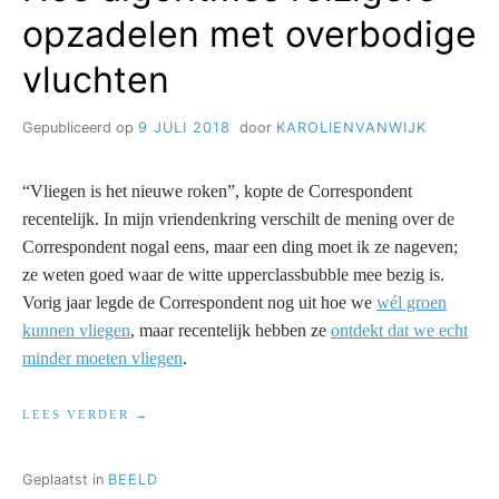
ASTMA)
opzadelen met overbodige
vluchten
Gepubliceerd op
9 JULI 2018
door
KAROLIENVANWIJK
“Vliegen is het nieuwe roken”, kopte de Correspondent
recentelijk. In mijn vriendenkring verschilt de mening over de
Correspondent nogal eens, maar een ding moet ik ze nageven;
ze weten goed waar de witte upperclassbubble mee bezig is.
Vorig jaar legde de Correspondent nog uit hoe we
wél groen
kunnen vliegen
, maar recentelijk hebben ze
ontdekt dat we echt
minder moeten vliegen
.
“HOE
LEES VERDER
ALGORITMES
REIZIGERS
OPZADELEN
Geplaatst in
BEELD
MET