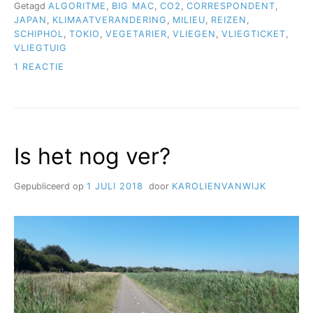
Getagd
ALGORITME
,
BIG MAC
,
CO2
,
CORRESPONDENT
,
OVERBODIGE
VLUCHTEN”
JAPAN
,
KLIMAATVERANDERING
,
MILIEU
,
REIZEN
,
SCHIPHOL
,
TOKIO
,
VEGETARIER
,
VLIEGEN
,
VLIEGTICKET
,
VLIEGTUIG
OP
1 REACTIE
HOE
ALGORITMES
REIZIGERS
OPZADELEN
MET
Is het nog ver?
OVERBODIGE
VLUCHTEN
Gepubliceerd op
1 JULI 2018
door
KAROLIENVANWIJK