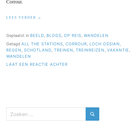
Corrour.
“CHOOSE
LEES VERDER
CORROUR”
Geplaatst in
BEELD
,
BLOGS
,
OP REIS
,
WANDELEN
Getagd
ALL THE STATIONS
,
CORROUR
,
LOCH OSSIAN
,
REGEN
,
SCHOTLAND
,
TREINEN
,
TREINREIZEN
,
VAKANTIE
,
WANDELEN
OP
LAAT EEN REACTIE ACHTER
CHOOSE
CORROUR
Zoeken
naar:
Zoeken