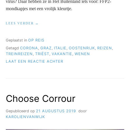
virus? Daar hebben ze in Het Buitenland iets voor: FFP2-
mondkapjes met een vrolijk kleurtje.
“VAKANTIE
LEES VERDER
IN
CORONATIJD”
Geplaatst in
OP REIS
Getagd
CORONA
,
GRAZ
,
ITALIE
,
OOSTENRIJK
,
REIZEN
,
TREINREIZEN
,
TRIËST
,
VAKANTIE
,
WENEN
OP
LAAT EEN REACTIE ACHTER
VAKANTIE
IN
CORONATIJD
Choose Corrour
Gepubliceerd op
21 AUGUSTUS 2019
door
KAROLIENVANWIJK