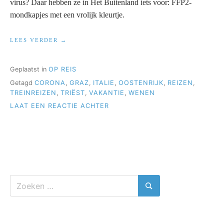
virus? Daar hebben ze in Het Buitenland iets voor: FFP2-
mondkapjes met een vrolijk kleurtje.
“VAKANTIE
LEES VERDER
IN
CORONATIJD”
Geplaatst in
OP REIS
Getagd
CORONA
,
GRAZ
,
ITALIE
,
OOSTENRIJK
,
REIZEN
,
TREINREIZEN
,
TRIËST
,
VAKANTIE
,
WENEN
OP
LAAT EEN REACTIE ACHTER
VAKANTIE
IN
CORONATIJD
Zoeken
naar:
Zoeken