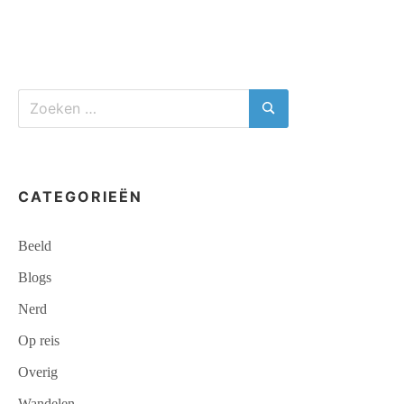
BERLIN;
BAD
BENTHEIM
–
TECKLENBURG
Zoeken
naar:
Zoeken
CATEGORIEËN
Beeld
Blogs
Nerd
Op reis
Overig
Wandelen