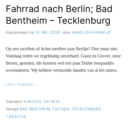
–
Fahrrad nach Berlin; Bad
HALLE
Bentheim – Tecklenburg
Gepubliceerd op
31 MEI 2026
door
KAROLIENVANWIJK
Op een racefiets of lichte toerfiets naar Berlijn? Doe maar niet.
Vandaag reden we regelmatig onverhard. Giant en Grover, onze
fietsen, genoten, die kunnen wel een paar Duitse bospaadjes
overstuiteren. Wij hebben vermoeide handen van al het sturen.
“FAHRRAD
LEES VERDER
NACH
BERLIN;
BAD
Geplaatst in
BLOGS
,
OP REIS
BENTHEIM
Getagd
BAD BENTHEIM
,
FIETSEN
,
TECKLENBURG
–
TECKLENBURG”
OP
1 REACTIE
FAHRRAD
NACH