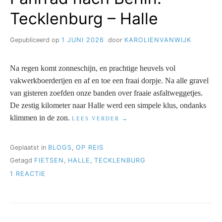
Tecklenburg – Halle
Gepubliceerd op
1 JUNI 2026
door
KAROLIENVANWIJK
Na regen komt zonneschijn, en prachtige heuvels vol
vakwerkboerderijen en af en toe een fraai dorpje. Na alle gravel
van gisteren zoefden onze banden over fraaie asfaltweggetjes.
De zestig kilometer naar Halle werd een simpele klus, ondanks
klimmen in de zon.
“FAHRRAD
LEES VERDER
NACH
BERLIN:
TECKLENBURG
Geplaatst in
BLOGS
,
OP REIS
–
Getagd
FIETSEN
,
HALLE
,
TECKLENBURG
HALLE”
OP
1 REACTIE
FAHRRAD
NACH
BERLIN:
TECKLENBURG