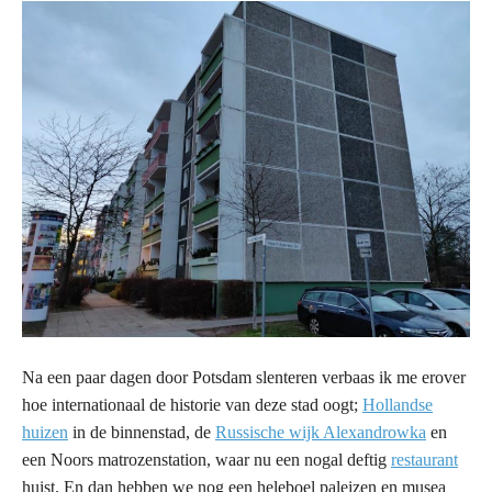
Na een paar dagen door Potsdam slenteren verbaas ik me erover
hoe internationaal de historie van deze stad oogt;
Hollandse
huizen
in de binnenstad, de
Russische wijk Alexandrowka
en
een Noors matrozenstation, waar nu een nogal deftig
restaurant
huist. En dan hebben we nog een heleboel paleizen en musea