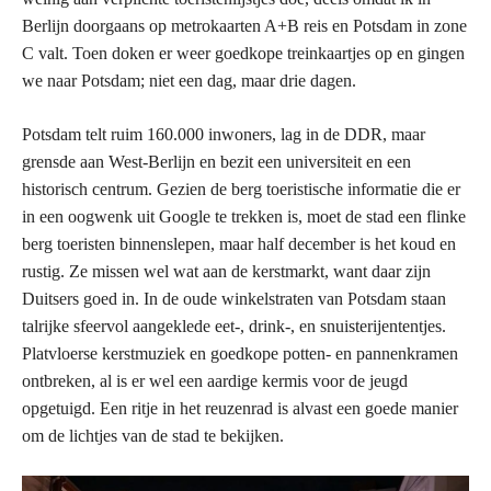
Berlijn doorgaans op metrokaarten A+B reis en Potsdam in zone
C valt. Toen doken er weer goedkope treinkaartjes op en gingen
we naar Potsdam; niet een dag, maar drie dagen.
Potsdam telt ruim 160.000 inwoners, lag in de DDR, maar
grensde aan West-Berlijn en bezit een universiteit en een
historisch centrum. Gezien de berg toeristische informatie die er
in een oogwenk uit Google te trekken is, moet de stad een flinke
berg toeristen binnenslepen, maar half december is het koud en
rustig. Ze missen wel wat aan de kerstmarkt, want daar zijn
Duitsers goed in. In de oude winkelstraten van Potsdam staan
talrijke sfeervol aangeklede eet-, drink-, en snuisterijententjes.
Platvloerse kerstmuziek en goedkope potten- en pannenkramen
ontbreken, al is er wel een aardige kermis voor de jeugd
opgetuigd. Een ritje in het reuzenrad is alvast een goede manier
om de lichtjes van de stad te bekijken.