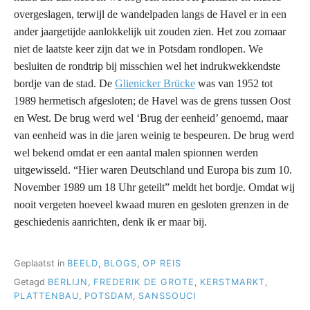
overgeslagen, terwijl de wandelpaden langs de Havel er in een
ander jaargetijde aanlokkelijk uit zouden zien. Het zou zomaar
niet de laatste keer zijn dat we in Potsdam rondlopen. We
besluiten de rondtrip bij misschien wel het indrukwekkendste
bordje van de stad. De
Glienicker Brücke
was van 1952 tot
1989 hermetisch afgesloten; de Havel was de grens tussen Oost
en West. De brug werd wel ‘Brug der eenheid’ genoemd, maar
van eenheid was in die jaren weinig te bespeuren. De brug werd
wel bekend omdat er een aantal malen spionnen werden
uitgewisseld. “Hier waren Deutschland und Europa bis zum 10.
November 1989 um 18 Uhr geteilt” meldt het bordje. Omdat wij
nooit vergeten hoeveel kwaad muren en gesloten grenzen in de
geschiedenis aanrichten, denk ik er maar bij.
Geplaatst in
BEELD
,
BLOGS
,
OP REIS
Getagd
BERLIJN
,
FREDERIK DE GROTE
,
KERSTMARKT
,
PLATTENBAU
,
POTSDAM
,
SANSSOUCI