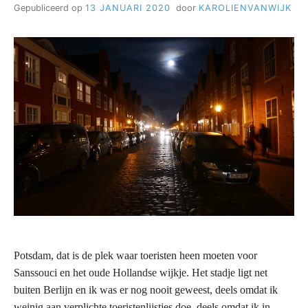
Gepubliceerd op
13 JANUARI 2020
door
KAROLIENVANWIJK
Potsdam, dat is de plek waar toeristen heen moeten voor
Sanssouci en het oude Hollandse wijkje. Het stadje ligt net
buiten Berlijn en ik was er nog nooit geweest, deels omdat ik
weinig aan verplichte toeristenlijstjes doe, deels omdat ik in