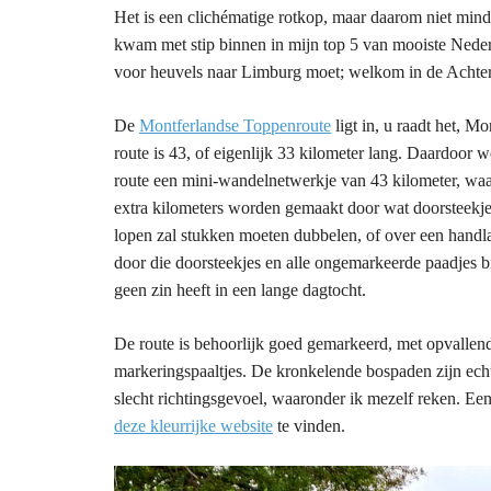
Het is een clichématige rotkop, maar daarom niet mi
kwam met stip binnen in mijn top 5 van mooiste Neder
voor heuvels naar Limburg moet; welkom in de Achte
De
Montferlandse Toppenroute
ligt in, u raadt het, M
route is 43, of eigenlijk 33 kilometer lang. Daardoor w
route een mini-wandelnetwerkje van 43 kilometer, waarv
extra kilometers worden gemaakt door wat doorsteekjes
lopen zal stukken moeten dubbelen, of over een handl
door die doorsteekjes en alle ongemarkeerde paadjes 
geen zin heeft in een lange dagtocht.
De route is behoorlijk goed gemarkeerd, met opvallend
markeringspaaltjes. De kronkelende bospaden zijn ec
slecht richtingsgevoel, waaronder ik mezelf reken. Ee
deze kleurrijke website
te vinden.