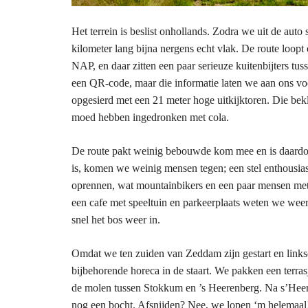
Het terrein is beslist onhollands. Zodra we uit de auto
kilometer lang bijna nergens echt vlak. De route loopt
NAP, en daar zitten een paar serieuze kuitenbijters tus
een QR-code, maar die informatie laten we aan ons v
opgesierd met een 21 meter hoge uitkijktoren. Die be
moed hebben ingedronken met cola.
De route pakt weinig bebouwde kom mee en is daardoo
is, komen we weinig mensen tegen; een stel enthousiast
oprennen, wat mountainbikers en een paar mensen met h
een cafe met speeltuin en parkeerplaats weten we wee
snel het bos weer in.
Omdat we ten zuiden van Zeddam zijn gestart en links
bijbehorende horeca in de staart. We pakken een terrasj
de molen tussen Stokkum en ’s Heerenberg. Na s’Heer
nog een bocht. Afsnijden? Nee, we lopen ‘m helemaal