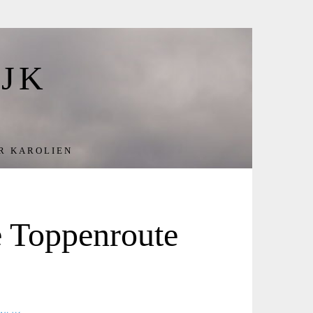
JK
R KAROLIEN
 Toppenroute