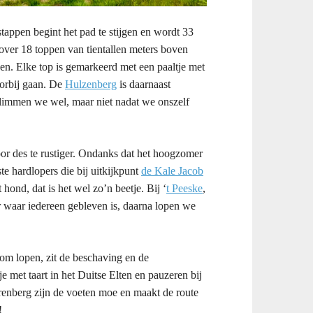
 stappen begint het pad te stijgen en wordt 33
 over 18 toppen van tientallen meters boven
sen. Elke top is gemarkeerd met een paaltje met
oorbij gaan. De
Hulzenberg
is daarnaast
klimmen we wel, maar niet nadat we onszelf
r des te rustiger. Ondanks dat het hoogzomer
e hardlopers die bij uitkijkpunt
de Kale Jacob
ond, dat is het wel zo’n beetje. Bij ‘
t Peeske
,
r waar iedereen gebleven is, daarna lopen we
om lopen, zit de beschaving en de
e met taart in het Duitse Elten en pauzeren bij
enberg zijn de voeten moe en maakt de route
!