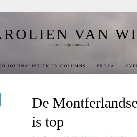
AROLIEN VAN WI
Ik doe al mijn stunts zelf
UD JOURNALISTIEK EN COLUMNS
PROZA
OVE
De Montferlandse
oeken
is top