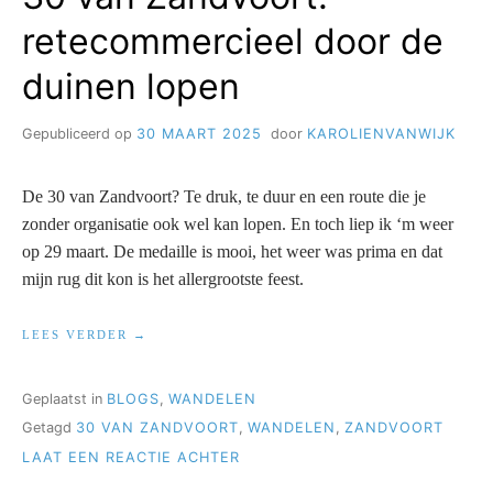
retecommercieel door de
duinen lopen
Gepubliceerd op
30 MAART 2025
door
KAROLIENVANWIJK
De 30 van Zandvoort? Te druk, te duur en een route die je
zonder organisatie ook wel kan lopen. En toch liep ik ‘m weer
op 29 maart. De medaille is mooi, het weer was prima en dat
mijn rug dit kon is het allergrootste feest.
“30
LEES VERDER
VAN
ZANDVOORT:
RETECOMMERCIEEL
Geplaatst in
BLOGS
,
WANDELEN
DOOR
Getagd
30 VAN ZANDVOORT
,
WANDELEN
,
ZANDVOORT
DE
DUINEN
OP
LAAT EEN REACTIE ACHTER
LOPEN”
30