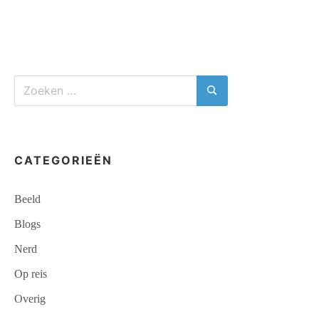
VAN
ZANDVOORT:
RETECOMMERCIEEL
DOOR
DE
DUINEN
Zoeken
LOPEN
naar:
Zoeken
CATEGORIEËN
Beeld
Blogs
Nerd
Op reis
Overig