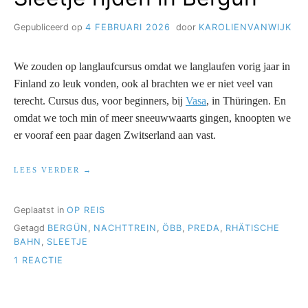
Gepubliceerd op
4 FEBRUARI 2026
door
KAROLIENVANWIJK
We zouden op langlaufcursus omdat we langlaufen vorig jaar in
Finland zo leuk vonden, ook al brachten we er niet veel van
terecht. Cursus dus, voor beginners, bij
Vasa
, in Th
ü
ringen. En
omdat we toch min of meer sneeuwwaarts gingen, knoopten we
er vooraf een paar dagen Zwitserland aan vast.
“SLEETJE
LEES VERDER
RIJDEN
IN
BERGÜN”
Geplaatst in
OP REIS
Getagd
BERGÜN
,
NACHTTREIN
,
ÖBB
,
PREDA
,
RHÄTISCHE
BAHN
,
SLEETJE
OP
1 REACTIE
SLEETJE
RIJDEN
IN