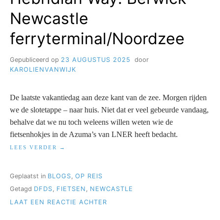
Newcastle
ferryterminal/Noordzee
Gepubliceerd op
23 AUGUSTUS 2025
door
KAROLIENVANWIJK
De laatste vakantiedag aan deze kant van de zee. Morgen rijden
we de slotetappe – naar huis. Niet dat er veel gebeurde vandaag,
behalve dat we nu toch weleens willen weten wie de
fietsenhokjes in de Azuma’s van LNER heeft bedacht.
“HEBRIDIAN
LEES VERDER
WAY:
BERWICK
–
Geplaatst in
BLOGS
,
OP REIS
NEWCASTLE
Getagd
DFDS
,
FIETSEN
,
NEWCASTLE
FERRYTERMINAL/NOORDZEE”
OP
LAAT EEN REACTIE ACHTER
HEBRIDIAN