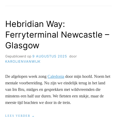
WAY:
BERWICK
–
NEWCASTLE
Hebridian Way:
FERRYTERMINAL/NOORDZEE
Ferryterminal Newcastle –
Glasgow
Gepubliceerd op
9 AUGUSTUS 2025
door
KAROLIENVANWIJK
De afgelopen week zong
Caledonia
door mijn hoofd. Noem het
mentale voorbereiding. Nu zijn we eindelijk terug in het land
van Irn Bru, midges en gesprekken met wildvreemden die
minstens een half uur duren. We fietsten een stukje, maar de
meeste tijd brachten we door in de trein.
“HEBRIDIAN
LEES VERDER