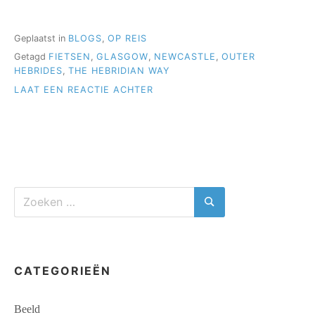
WAY:
FERRYTERMINAL
NEWCASTLE
Geplaatst in
BLOGS
,
OP REIS
–
Getagd
FIETSEN
,
GLASGOW
,
NEWCASTLE
,
OUTER
GLASGOW”
HEBRIDES
,
THE HEBRIDIAN WAY
OP
LAAT EEN REACTIE ACHTER
HEBRIDIAN
WAY:
FERRYTERMINAL
NEWCASTLE
–
GLASGOW
Zoeken
naar:
Zoeken
CATEGORIEËN
Beeld