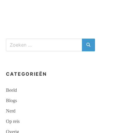
HEBRIDIAN
WAY:
CALLANISH
–
BUTT
OF
LEWIS
Zoeken
naar:
Zoeken
CATEGORIEËN
Beeld
Blogs
Nerd
Op reis
Overig