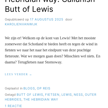
Butt of Lewis
Gepubliceerd op
17 AUGUSTUS 2025
door
KAROLIENVANWIJK
We zijn er! Welkom op de kont van Lewis! Met het mooiste
zomerweer dat Schotland te bieden heeft en tegen de wind in
fietsten we naar het naar het eindpunt van deze prachtige
fietsroute. Wat we morgen gaan doen? Misschien wel niets. En
daarna? Terugfietsen naar Stornoway.
“HEBRIDIAN
LEES VERDER
WAY:
CALLANISH
–
Geplaatst in
BLOGS
,
OP REIS
BUTT
Getagd
BUTT OF LEWIS
,
FIETSEN
,
LEWIS
,
NESS
,
OUTER
OF
LEWIS”
HEBRIDES
,
THE HEBRIDIAN WAY
OP
1 REACTIE