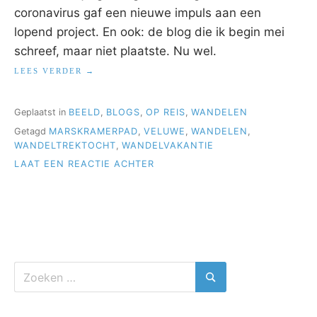
coronavirus gaf een nieuwe impuls aan een
lopend project. En ook: de blog die ik begin mei
schreef, maar niet plaatste. Nu wel.
“MARSKRAMERPAD”
LEES VERDER
Geplaatst in
BEELD
,
BLOGS
,
OP REIS
,
WANDELEN
Getagd
MARSKRAMERPAD
,
VELUWE
,
WANDELEN
,
WANDELTREKTOCHT
,
WANDELVAKANTIE
OP
LAAT EEN REACTIE ACHTER
MARSKRAMERPAD
Zoeken
naar:
Zoeken