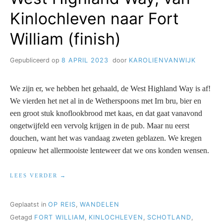
Kinlochleven naar Fort
William (finish)
Gepubliceerd op
8 APRIL 2023
door
KAROLIENVANWIJK
We zijn er, we hebben het gehaald, de West Highland Way is af!
We vierden het net al in de Wetherspoons met Irn bru, bier en
een groot stuk knoflookbrood met kaas, en dat gaat vanavond
ongetwijfeld een vervolg krijgen in de pub. Maar nu eerst
douchen, want het was vandaag zweten geblazen. We kregen
opnieuw het allermooiste lenteweer dat we ons konden wensen.
“WEST
LEES VERDER
HIGHLAND
WAY,
VAN
Geplaatst in
OP REIS
,
WANDELEN
KINLOCHLEVEN
Getagd
FORT WILLIAM
,
KINLOCHLEVEN
,
SCHOTLAND
,
NAAR