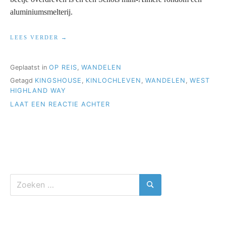
aluminiumsmelterij.
“WEST
LEES VERDER
HIGHLAND
WAY,
VAN
Geplaatst in
OP REIS
,
WANDELEN
KINGSHOUSE
Getagd
KINGSHOUSE
,
KINLOCHLEVEN
,
WANDELEN
,
WEST
NAAR
KINLOCHLEVEN”
HIGHLAND WAY
OP
LAAT EEN REACTIE ACHTER
WEST
HIGHLAND
WAY,
VAN
KINGSHOUSE
NAAR
KINLOCHLEVEN
Zoeken
naar:
Zoeken