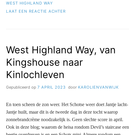
FORT
WEST HIGHLAND WAY
WILLIAM
OP
LAAT EEN REACTIE ACHTER
(FINISH)”
WEST
HIGHLAND
WAY,
VAN
KINLOCHLEVEN
West Highland Way, van
NAAR
FORT
Kingshouse naar
WILLIAM
(FINISH)
Kinlochleven
Gepubliceerd op
7 APRIL 2023
door
KAROLIENVANWIJK
En toen scheen de zon weer. Het Schotse weer doet Jantje lacht-
Jantje huilt, maar dit is de tweede dag in deze tocht waarop
zonnebrandcrème noodzakelijk is. Geen slechte score in april.
Ook in deze blog; waarom de heisa rondom Devil’s staircase een
beetje overdreven is en een Schots mini-Almere rondom een