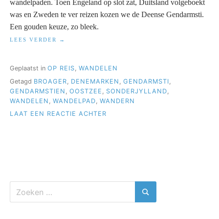
wandelpaden. Toen Engeland op slot zat, Duitsland volgeboekt
was en Zweden te ver reizen kozen we de Deense Gendarmsti.
Een gouden keuze, zo bleek.
“GENDARMSTIEN”
LEES VERDER
Geplaatst in
OP REIS
,
WANDELEN
Getagd
BROAGER
,
DENEMARKEN
,
GENDARMSTI
,
GENDARMSTIEN
,
OOSTZEE
,
SONDERJYLLAND
,
WANDELEN
,
WANDELPAD
,
WANDERN
OP
LAAT EEN REACTIE ACHTER
GENDARMSTIEN
Zoeken
naar:
Zoeken