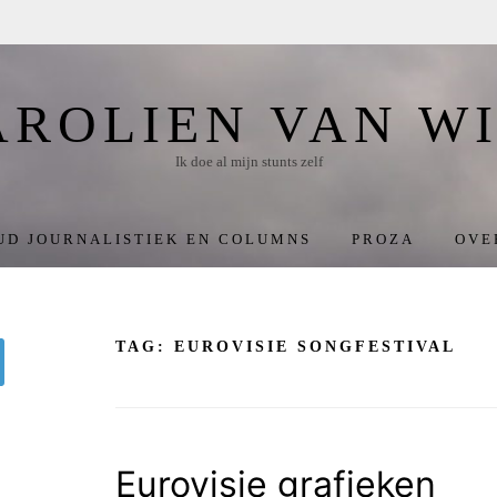
AROLIEN VAN WI
Ik doe al mijn stunts zelf
UD JOURNALISTIEK EN COLUMNS
PROZA
OVE
TAG:
EUROVISIE SONGFESTIVAL
oeken
Eurovisie grafieken