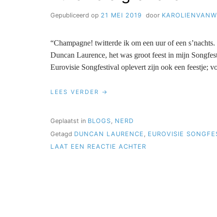
Gepubliceerd op
21 MEI 2019
door
KAROLIENVANW
“Champagne! twitterde ik om een uur of een s’nachts.
Duncan Laurence, het was groot feest in mijn Songfesti
Eurovisie Songfestival oplevert zijn ook een feestje; vo
LEES VERDER
Geplaatst in
BLOGS
,
NERD
Getagd
DUNCAN LAURENCE
,
EUROVISIE SONGFE
OP
LAAT EEN REACTIE ACHTER
EUROVISIE
GRAFIEKEN