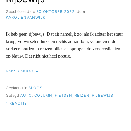
Gepubliceerd op
30 OKTOBER 2022
door
KAROLIENVANWIJK
Ik heb geen rijbewijs. Dat zit namelijk zo: als ik achter het stuur
kruip, verwisselen links en rechts ad random, veranderen de
verkeersborden in reuzenlollies en springen de verkeerslichten
op blauw. Dat rijdt niet heel prettig.
“RIJBEWIJS”
LEES VERDER
Geplaatst in
BLOGS
Getagd
AUTO
,
COLUMN
,
FIETSEN
,
REIZEN
,
RIJBEWIJS
OP
1 REACTIE
RIJBEWIJS