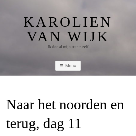
Ga
naar
KAROLIEN
de
inhoud
VAN WIJK
Ik doe al mijn stunts zelf
Menu
Naar het noorden en
terug, dag 11