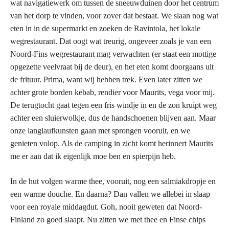
wat navigatiewerk om tussen de sneeuwduinen door het centrum
van het dorp te vinden, voor zover dat bestaat. We slaan nog wat
eten in in de supermarkt en zoeken de Ravintola, het lokale
wegrestaurant. Dat oogt wat treurig, ongeveer zoals je van een
Noord-Fins wegrestaurant mag verwachten (er staat een mottige
opgezette veelvraat bij de deur), en het eten komt doorgaans uit
de frituur. Prima, want wij hebben trek. Even later zitten we
achter grote borden kebab, rendier voor Maurits, vega voor mij.
De terugtocht gaat tegen een fris windje in en de zon kruipt weg
achter een sluierwolkje, dus de handschoenen blijven aan. Maar
onze langlaufkunsten gaan met sprongen vooruit, en we
genieten volop. Als de camping in zicht komt herinnert Maurits
me er aan dat ik eigenlijk moe ben en spierpijn heb.
In de hut volgen warme thee, vooruit, nog een salmiakdropje en
een warme douche. En daarna? Dan vallen we allebei in slaap
voor een royale middagdut. Goh, nooit geweten dat Noord-
Finland zo goed slaapt.
Nu zitten we met thee en Finse chips