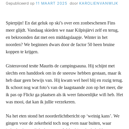
Gepubliceerd op
11 MAART 2025
door
KAROLIENVANWIJK
Spierpijn! En dat geluk op ski’s over een zonbeschenen Fins
meer glijdt. Vandaag skieden we naar
Kilpisj
ä
rvi
zelf en terug,
en bekroonden dat met een middagslaapje. Winter in het
noorden? We beginnen dwars door de factor 50 heen bruine
koppen te krijgen.
Gisteravond testte Maurits de campingsauna. Hij schijnt met
slechts een handdoek om in de sneeuw hebben gestaan, maar ik
heb daar geen bewijs van. Hij kwam wel heel blij en rozig terug.
Ik schoot nog wat foto’s van de laagstaande zon op het meer, die
ik pas op Flickr ga plaatsen als ik weer fatsoenlijke wifi heb. Het
was mooi, dat kan ik jullie verzekeren.
Na het eten stond het noorderlichtbericht op ‘weinig kans’. We
gingen voor de zekerheid toch nog even naar buiten, waar