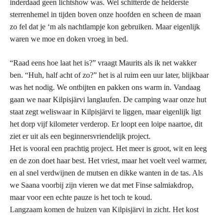
inderdaad geen lichtshow was. Wel schitterde de helderste
sterrenhemel in tijden boven onze hoofden en scheen de maan
zo fel dat je ‘m als nachtlampje kon gebruiken. Maar eigenlijk
waren we moe en doken vroeg in bed.
“Raad eens hoe laat het is?” vraagt Maurits als ik net wakker
ben. “Huh, half acht of zo?” het is al ruim een uur later, blijkbaar
was het nodig. We ontbijten en pakken ons warm in. Vandaag
gaan we naar
Kilpisj
ä
rvi
langlaufen. De camping waar onze hut
staat zegt weliswaar in
Kilpisj
ä
rvi
te liggen, maar eigenlijk ligt
het dorp vijf kilometer verderop. Er loopt een loipe naartoe, dit
ziet er uit als een beginnersvriendelijk project.
Het is vooral een prachtig project. Het meer is groot, wit en leeg
en de zon doet haar best. Het vriest, maar het voelt veel warmer,
en al snel verdwijnen de mutsen en dikke wanten in de tas. Als
we Saana voorbij zijn vieren we dat met Finse salmiakdrop,
maar voor een echte pauze is het toch te koud.
Langzaam komen de huizen van
Kilpisj
ä
rvi
in zicht. Het kost