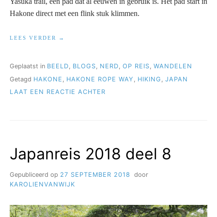
Yasuka trail, een pad dat al eeuwen in gebruik is. Het pad start in
Hakone direct met een flink stuk klimmen.
“JAPANREIS
LEES VERDER
2018
DEEL
9”
Geplaatst in
BEELD
,
BLOGS
,
NERD
,
OP REIS
,
WANDELEN
Getagd
HAKONE
,
HAKONE ROPE WAY
,
HIKING
,
JAPAN
OP
LAAT EEN REACTIE ACHTER
JAPANREIS
2018
DEEL
9
Japanreis 2018 deel 8
Gepubliceerd op
27 SEPTEMBER 2018
door
KAROLIENVANWIJK