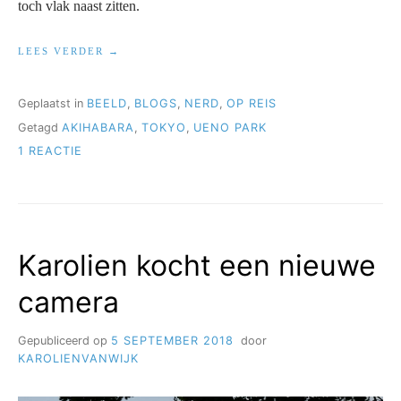
toch vlak naast zitten.
“JAPANREIS
LEES VERDER
2018
DEEL
1”
Geplaatst in
BEELD
,
BLOGS
,
NERD
,
OP REIS
Getagd
AKIHABARA
,
TOKYO
,
UENO PARK
OP
1 REACTIE
JAPANREIS
2018
DEEL
1
Karolien kocht een nieuwe
camera
Gepubliceerd op
5 SEPTEMBER 2018
door
KAROLIENVANWIJK