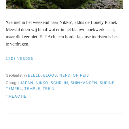
‘Ga niet in het weekend naar Nikko’, aldus de Lonely Planet.
Meestal doen wij braaf wat er in het blauwe boekwerk staat,
maar dit keer niet. En? Ach, een horde Japanse toeristen is best
te verdragen.
“JAPANREIS
LEES VERDER
2018
DEEL
4”
Geplaatst in
BEELD
,
BLOGS
,
NERD
,
OP REIS
Getagd
JAPAN
,
NIKKO
,
SCHRIJN
,
SHINKANSEN
,
SHRINE
,
TEMPEL
,
TEMPLE
,
TREIN
OP
1 REACTIE
JAPANREIS
2018
DEEL
4