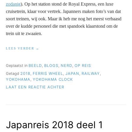
zodanig
). Op het station stond de Royal Express, een luxe
cruisetrein, klaar voor vertrek. Japanners maken foto’s van dat
soort treinen, wij ook. Maar ik heb me nog het meest verbaasd
over de kudde personeel die met spandoek klaarstond om de
trein uit te zwaaien.
“JAPANREIS
LEES VERDER
2018
DEEL
2”
Geplaatst in
BEELD
,
BLOGS
,
NERD
,
OP REIS
Getagd
2018
,
FERRIS WHEEL
,
JAPAN
,
RAILWAY
,
YOKOHAMA
,
YOKOHAMA CLOCK
OP
LAAT EEN REACTIE ACHTER
JAPANREIS
2018
DEEL
2
Japanreis 2018 deel 1