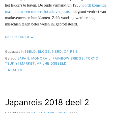
het lekkers te testen. De oude vismarkt uit 1935
wordt komende
maand naar een ruimere locatie verplaatst
, tot groot verdriet van
marktventers en hun klanten. Zelfs vandaag werd er nog,
misschien tegen beter weten in, geprotesteerd.
“JAPANREIS
LEES VERDER
2018
DEEL
3”
Geplaatst in
BEELD
,
BLOGS
,
NERD
,
OP REIS
Getagd
JAPAN
,
MONORAIL
,
RAINBOW BRIDGE
,
TOKYO
,
TSUKIYI MARKET
,
VRIJHEIDSBEELD
OP
1 REACTIE
JAPANREIS
2018
DEEL
3
Japanreis 2018 deel 2