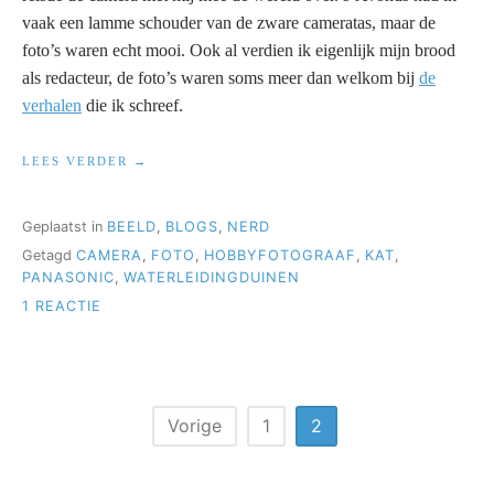
vaak een lamme schouder van de zware cameratas, maar de
foto’s waren echt mooi. Ook al verdien ik eigenlijk mijn brood
als redacteur, de foto’s waren soms meer dan welkom bij
de
verhalen
die ik schreef.
“KAROLIEN
LEES VERDER
KOCHT
EEN
NIEUWE
Geplaatst in
BEELD
,
BLOGS
,
NERD
CAMERA”
Getagd
CAMERA
,
FOTO
,
HOBBYFOTOGRAAF
,
KAT
,
PANASONIC
,
WATERLEIDINGDUINEN
OP
1 REACTIE
KAROLIEN
KOCHT
EEN
NIEUWE
CAMERA
Berichten
Vorige
1
2
paginering