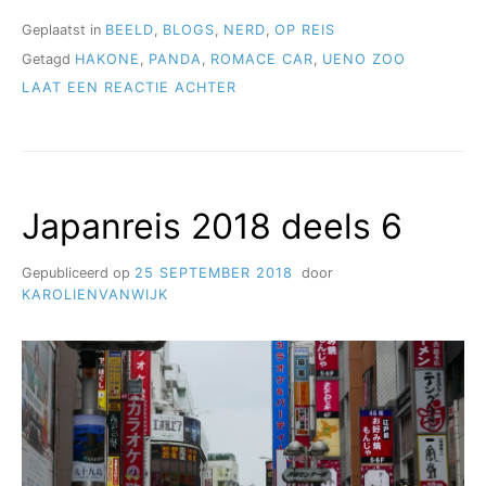
DEEL
7”
Geplaatst in
BEELD
,
BLOGS
,
NERD
,
OP REIS
Getagd
HAKONE
,
PANDA
,
ROMACE CAR
,
UENO ZOO
OP
LAAT EEN REACTIE ACHTER
JAPANREIS
2018
DEEL
7
Japanreis 2018 deels 6
Gepubliceerd op
25 SEPTEMBER 2018
door
KAROLIENVANWIJK