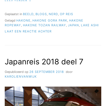
LEES VERDER
2018
DEEL
8”
Geplaatst in
BEELD
,
BLOGS
,
NERD
,
OP REIS
Getagd
HAKONE
,
HAKONE GORA PARK
,
HAKONE
ROPEWAY
,
HAKONE TOZAN RAILWAY
,
JAPAN
,
LAKE ASHI
OP
LAAT EEN REACTIE ACHTER
JAPANREIS
2018
DEEL
8
Japanreis 2018 deel 7
Gepubliceerd op
26 SEPTEMBER 2018
door
KAROLIENVANWIJK