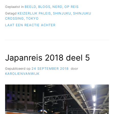
DEELS
6”
Geplaatst in
BEELD
,
BLOGS
,
NERD
,
OP REIS
Getagd
KEIZERLIJK PALEIS
,
SHINJUKU
,
SHINJUKU
CROSSING
,
TOKYO
OP
LAAT EEN REACTIE ACHTER
JAPANREIS
2018
DEELS
6
Japanreis 2018 deel 5
Gepubliceerd op
24 SEPTEMBER 2018
door
KAROLIENVANWIJK