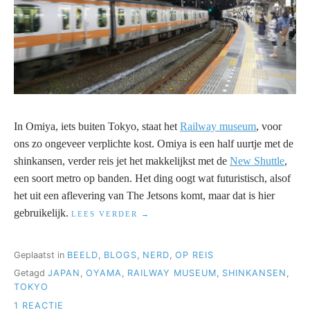
In Omiya, iets buiten Tokyo, staat het
Railway museum
, voor
ons zo ongeveer verplichte kost. Omiya is een half uurtje met de
shinkansen, verder reis jet het makkelijkst met de
New Shuttle
,
een soort metro op banden. Het ding oogt wat futuristisch, alsof
het uit een aflevering van The Jetsons komt, maar dat is hier
gebruikelijk.
“JAPANREIS
LEES VERDER
2018
DEEL
5”
Geplaatst in
BEELD
,
BLOGS
,
NERD
,
OP REIS
Getagd
JAPAN
,
OYAMA
,
RAILWAY MUSEUM
,
SHINKANSEN
,
TOKYO
OP
1 REACTIE