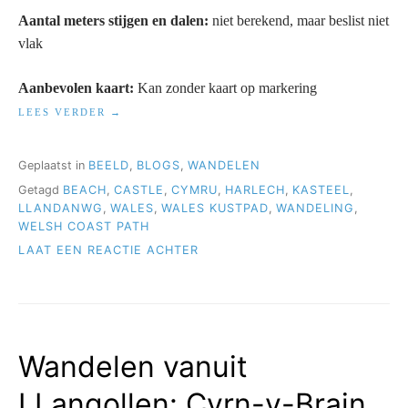
Aantal meters stijgen en dalen:
niet berekend, maar beslist niet
vlak
Aanbevolen kaart:
Kan zonder kaart op markering
“WANDELEN
LEES VERDER
VANUIT
LLANDANWG:
HARLECH
Geplaatst in
BEELD
,
BLOGS
,
WANDELEN
CASTLE”
Getagd
BEACH
,
CASTLE
,
CYMRU
,
HARLECH
,
KASTEEL
,
LLANDANWG
,
WALES
,
WALES KUSTPAD
,
WANDELING
,
WELSH COAST PATH
OP
LAAT EEN REACTIE ACHTER
WANDELEN
VANUIT
LLANDANWG:
HARLECH
CASTLE
Wandelen vanuit
LLangollen: Cyrn-y-Brain