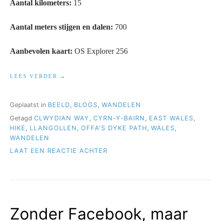
Aantal kilometers:
15
Aantal meters stijgen en dalen:
700
Aanbevolen kaart:
OS Explorer 256
“WANDELEN
LEES VERDER
VANUIT
LLANGOLLEN:
CYRN-
Geplaatst in
BEELD
,
BLOGS
,
WANDELEN
Y-
Getagd
CLWYDIAN WAY
,
CYRN-Y-BAIRN
,
EAST WALES
,
BRAIN”
HIKE
,
LLANGOLLEN
,
OFFA'S DYKE PATH
,
WALES
,
WANDELEN
OP
LAAT EEN REACTIE ACHTER
WANDELEN
VANUIT
LLANGOLLEN:
CYRN-
Y-
Zonder Facebook, maar
BRAIN