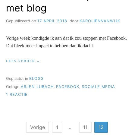
met blog
Gepubliceerd op
17 APRIL 2018
door
KAROLIENVANWIJK
Vorige week kondigde ik aan dat ik zou stoppen met Facebook.
Dat bleek meer impact te hebben dan ik dacht.
“ZONDER
LEES VERDER
FACEBOOK,
MAAR
MET
Geplaatst in
BLOGS
BLOG”
Getagd
ARJEN LUBACH
,
FACEBOOK
,
SOCIALE MEDIA
OP
1 REACTIE
ZONDER
FACEBOOK,
MAAR
MET
BLOG
Berichten
Vorige
1
…
11
12