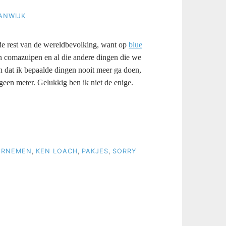
ANWIJK
 de rest van de wereldbevolking, want op
blue
en comazuipen en al die andere dingen die we
n dat ik bepaalde dingen nooit meer ga doen,
 geen meter. Gelukkig ben ik niet de enige.
ORNEMEN
,
KEN LOACH
,
PAKJES
,
SORRY