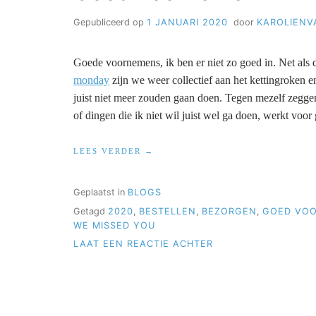
Gepubliceerd op
1 JANUARI 2020
door
KAROLIENV
Goede voornemens, ik ben er niet zo goed in. Net als
monday
zijn we weer collectief aan het kettingroken 
juist niet meer zouden gaan doen. Tegen mezelf zegge
of dingen die ik niet wil juist wel ga doen, werkt voor
“GOED
LEES VERDER
VOORNEMEN”
Geplaatst in
BLOGS
Getagd
2020
,
BESTELLEN
,
BEZORGEN
,
GOED VO
WE MISSED YOU
OP
LAAT EEN REACTIE ACHTER
GOED
VOORNEMEN