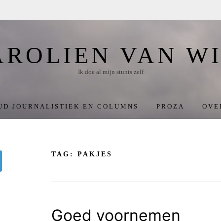
AROLIEN VAN WI
Ik doe al mijn stunts zelf
UD JOURNALISTIEK EN COLUMNS
PROZA
OVE
TAG:
PAKJES
oeken
Goed voornemen