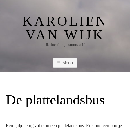
Ga
naar
KAROLIEN
de
inhoud
VAN WIJK
Ik doe al mijn stunts zelf
Menu
De plattelandsbus
Een tijdje terug zat ik in een plattelandsbus. Er stond een bordje