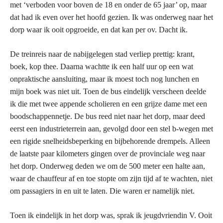
met ‘verboden voor boven de 18 en onder de 65 jaar’ op, maar
dat had ik even over het hoofd gezien. Ik was onderweg naar het
dorp waar ik ooit opgroeide, en dat kan per ov. Dacht ik.
De treinreis naar de nabijgelegen stad verliep prettig: krant,
boek, kop thee. Daarna wachtte ik een half uur op een wat
onpraktische aansluiting, maar ik moest toch nog lunchen en
mijn boek was niet uit. Toen de bus eindelijk verscheen deelde
ik die met twee appende scholieren en een grijze dame met een
boodschappennetje. De bus reed niet naar het dorp, maar deed
eerst een industrieterrein aan, gevolgd door een stel b-wegen met
een rigide snelheidsbeperking en bijbehorende drempels. Alleen
de laatste paar kilometers gingen over de provinciale weg naar
het dorp. Onderweg deden we om de 500 meter een halte aan,
waar de chauffeur af en toe stopte om zijn tijd af te wachten, niet
om passagiers in en uit te laten. Die waren er namelijk niet.
Toen ik eindelijk in het dorp was, sprak ik jeugdvriendin V. Ooit