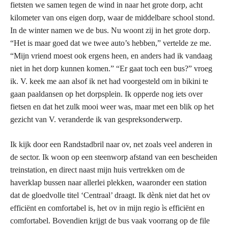
fietsten we samen tegen de wind in naar het grote dorp, acht
kilometer van ons eigen dorp, waar de middelbare school stond.
In de winter namen we de bus. Nu woont zij in het grote dorp.
“Het is maar goed dat we twee auto’s hebben,” vertelde ze me.
“Mijn vriend moest ook ergens heen, en anders had ik vandaag
niet in het dorp kunnen komen.” “Er gaat toch een bus?” vroeg
ik. V. keek me aan alsof ik net had voorgesteld om in bikini te
gaan paaldansen op het dorpsplein. Ik opperde nog iets over
fietsen en dat het zulk mooi weer was, maar met een blik op het
gezicht van V. veranderde ik van gespreksonderwerp.
Ik kijk door een Randstadbril naar ov, net zoals veel anderen in
de sector. Ik woon op een steenworp afstand van een bescheiden
treinstation, en direct naast mijn huis vertrekken om de
haverklap bussen naar allerlei plekken, waaronder een station
dat de gloedvolle titel ‘Centraal’ draagt. Ik dènk niet dat het ov
efficiënt en comfortabel is, het ov in mijn regio ìs efficiënt en
comfortabel. Bovendien krijgt de bus vaak voorrang op de file