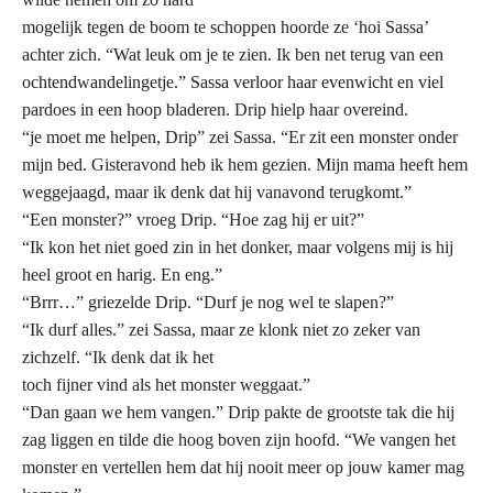
mogelijk tegen de boom te schoppen hoorde ze ‘hoi Sassa’
achter zich. “Wat leuk om je te zien. Ik ben net terug van een
ochtendwandelingetje.” Sassa verloor haar evenwicht en viel
pardoes in een hoop bladeren. Drip hielp haar overeind.
“je moet me helpen, Drip” zei Sassa. “Er zit een monster onder
mijn bed. Gisteravond heb ik hem gezien. Mijn mama heeft hem
weggejaagd, maar ik denk dat hij vanavond terugkomt.”
“Een monster?” vroeg Drip. “Hoe zag hij er uit?”
“Ik kon het niet goed zin in het donker, maar volgens mij is hij
heel groot en harig. En eng.”
“Brrr…” griezelde Drip. “Durf je nog wel te slapen?”
“Ik durf alles.” zei Sassa, maar ze klonk niet zo zeker van
zichzelf. “Ik denk dat ik het
toch fijner vind als het monster weggaat.”
“Dan gaan we hem vangen.” Drip pakte de grootste tak die hij
zag liggen en tilde die hoog boven zijn hoofd. “We vangen het
monster en vertellen hem dat hij nooit meer op jouw kamer mag