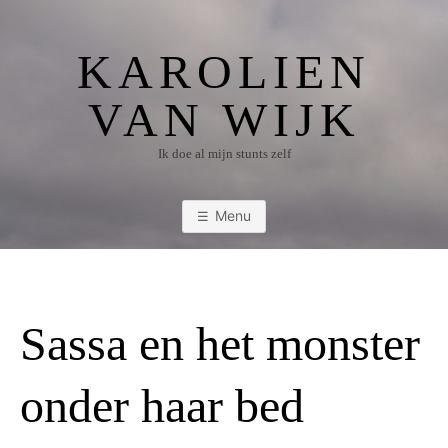
Ga
naar
KAROLIEN
de
inhoud
VAN WIJK
Ik doe al mijn stunts zelf
Menu
Sassa en het monster
onder haar bed