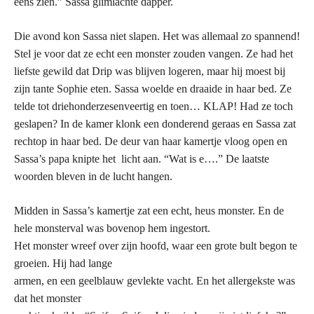
eens zien.” Sassa glimlachte dapper.
Die avond kon Sassa niet slapen. Het was allemaal zo spannend!
Stel je voor dat ze echt een monster zouden vangen. Ze had het
liefste gewild dat Drip was blijven logeren, maar hij moest bij
zijn tante Sophie eten. Sassa woelde en draaide in haar bed. Ze
telde tot driehonderzesenveertig en toen… KLAP! Had ze toch
geslapen? In de kamer klonk een donderend geraas en Sassa zat
rechtop in haar bed. De deur van haar kamertje vloog open en
Sassa’s papa knipte het licht aan. “Wat is e….” De laatste
woorden bleven in de lucht hangen.
Midden in Sassa’s kamertje zat een echt, heus monster. En de
hele monsterval was bovenop hem ingestort.
Het monster wreef over zijn hoofd, waar een grote bult begon te
groeien. Hij had lange
armen, en een geel­blauw gevlekte vacht. En het allergekste was
dat het monster