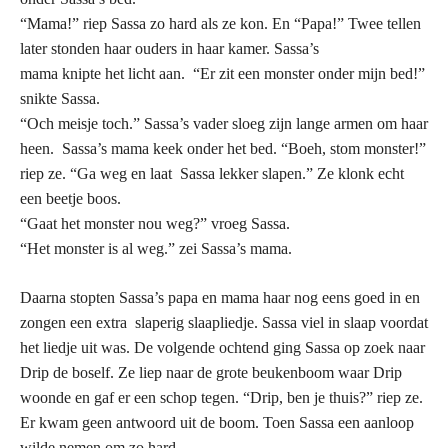
“Mama!” riep Sassa zo hard als ze kon. En “Papa!” Twee tellen
later stonden haar ouders in haar kamer. Sassa’s
mama knipte het licht aan. “Er zit een monster onder mijn bed!”
snikte Sassa.
“Och meisje toch.” Sassa’s vader sloeg zijn lange armen om haar
heen. Sassa’s mama keek onder het bed. “Boeh, stom monster!”
riep ze. “Ga weg en laat Sassa lekker slapen.” Ze klonk echt
een beetje boos.
“Gaat het monster nou weg?” vroeg Sassa.
“Het monster is al weg.” zei Sassa’s mama.
Daarna stopten Sassa’s papa en mama haar nog eens goed in en
zongen een extra slaperig slaapliedje. Sassa viel in slaap voordat
het liedje uit was. De volgende ochtend ging Sassa op zoek naar
Drip de boself. Ze liep naar de grote beukenboom waar Drip
woonde en gaf er een schop tegen. “Drip, ben je thuis?” riep ze.
Er kwam geen antwoord uit de boom. Toen Sassa een aanloop
wilde nemen om zo hard