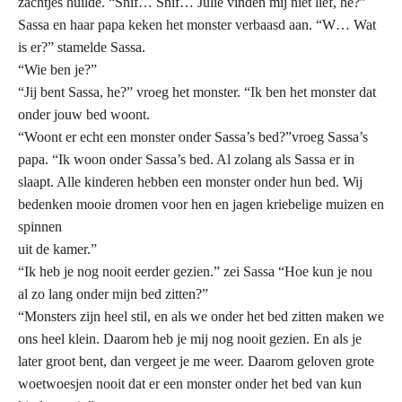
zachtjes huilde. “Snif… Snif… Julie vinden mij niet lief, he?”
Sassa en haar papa keken het monster verbaasd aan. “W… Wat
is er?” stamelde Sassa.
“Wie ben je?”
“Jij bent Sassa, he?” vroeg het monster. “Ik ben het monster dat
onder jouw bed woont.
“Woont er echt een monster onder Sassa’s bed?”vroeg Sassa’s
papa. “Ik woon onder Sassa’s bed. Al zolang als Sassa er in
slaapt. Alle kinderen hebben een monster onder hun bed. Wij
bedenken mooie dromen voor hen en jagen kriebelige muizen en
spinnen
uit de kamer.”
“Ik heb je nog nooit eerder gezien.” zei Sassa “Hoe kun je nou
al zo lang onder mijn bed zitten?”
“Monsters zijn heel stil, en als we onder het bed zitten maken we
ons heel klein. Daarom heb je mij nog nooit gezien. En als je
later groot bent, dan vergeet je me weer. Daarom geloven grote
woetwoesjen nooit dat er een monster onder het bed van kun