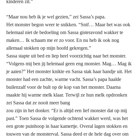
kinderen zit.”
“Maar nou heb ik je wel gezien,” zei Sassa’s papa.
Het monster begon weer te snikken. “Snif… Maar het was ook
helemaal niet de bedoeling om Sassa gisteravond wakker te
maken… Ik schaam me er zo voor. En nu heb ik ook nog
allemaal stokken op mijn hoofd gekregen.”
Sassa stapte uit bed en liep heel voorzichtig naar het monster.
“Volgens mij ben jij helemaal geen eng monster. Mag… Mag ik
je aaien?” Het monster knikte en Sassa stak haar handje uit. Het
monster had een zachte, warme vacht. Sassa’s papa haalde
builenzalf voor de bult op de kop van het monster. Daarna
maakte hij warme melk klaar. Terwijl ze hun melk opdronken
zei Sassa dat ze nooit meer bang
zou zijn in het donker. “Er is altijd een lief monster dat op mij
past.” Toen Sassa de volgende ochtend wakker werd, was het
een grote puinhoop in haar kamertje. Overal lagen stokken en
touwen van de monsterval. Sassa deed er de hele dag over om